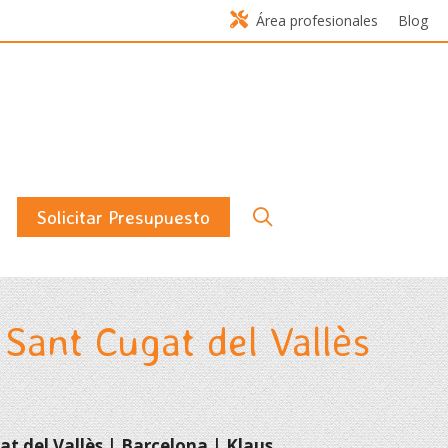
Área profesionales
Blog
Solicitar Presupuesto
 Sant Cugat del Vallès
t del Vallès | Barcelona | Klaus