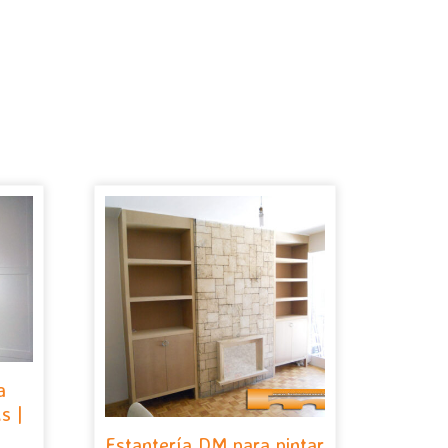
a
s |
Estantería DM para pintar