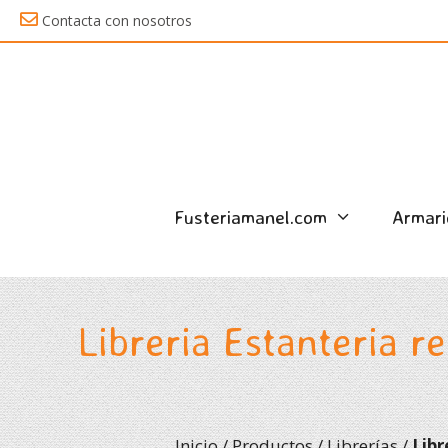
Saltar
Contacta con nosotros
al
contenido
Fusteriamanel.com
Armari
Libreria Estanteria r
Inicio
/
Productos
/
Librerías
/
Libr