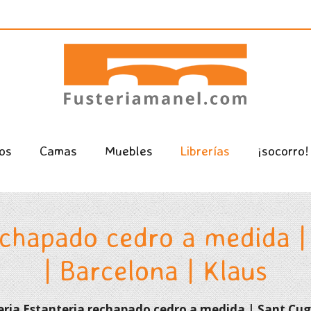
os
Camas
Muebles
Librerías
¡socorro!
echapado cedro a medida |
| Barcelona | Klaus
eria Estanteria rechapado cedro a medida | Sant Cuga