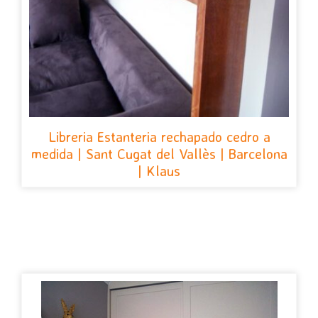
Libreria Estanteria rechapado cedro a
medida | Sant Cugat del Vallès | Barcelona
| Klaus