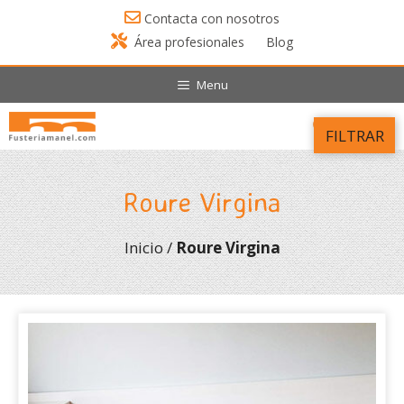
Saltar
Contacta con nosotros
al
Área profesionales
Blog
contenido
Menu
FILTRAR
Menú
Roure Virgina
Inicio
/
Roure Virgina