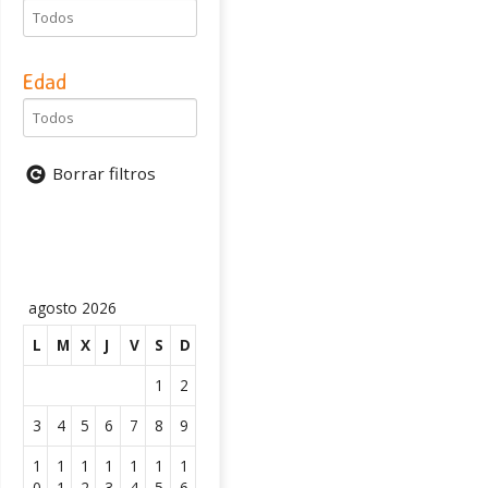
Edad
Borrar filtros
agosto 2026
L
M
X
J
V
S
D
1
2
3
4
5
6
7
8
9
1
1
1
1
1
1
1
0
1
2
3
4
5
6