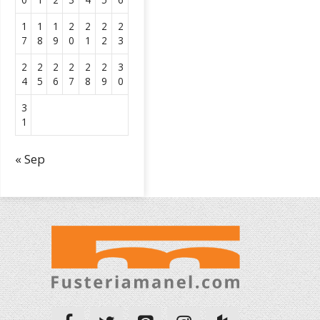
1
1
1
2
2
2
2
7
8
9
0
1
2
3
2
2
2
2
2
2
3
4
5
6
7
8
9
0
3
1
« Sep