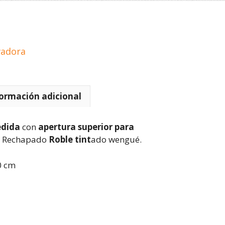
vadora
ormación adicional
edida
con
apertura superior para
n Rechapado
Roble tint
ado wengué.
0 cm