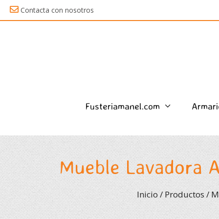
Saltar
Contacta con nosotros
al
contenido
Fusteriamanel.com
Armari
Mueble Lavadora Ap
Inicio
/
Productos
/
M