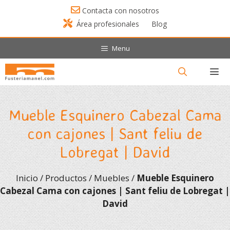
Saltar
Contacta con nosotros
al
Área profesionales
Blog
contenido
Menu
Menú
Mueble Esquinero Cabezal Cama
con cajones | Sant feliu de
Lobregat | David
Inicio
/
Productos
/
Muebles
/
Mueble Esquinero
Cabezal Cama con cajones | Sant feliu de Lobregat |
David