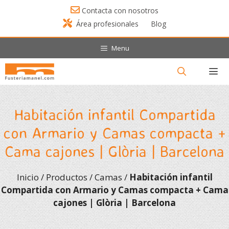
Saltar
Contacta con nosotros
al
Área profesionales
Blog
contenido
Menu
Menú
Habitación infantil Compartida
con Armario y Camas compacta +
Cama cajones | Glòria | Barcelona
Inicio
/
Productos
/
Camas
/
Habitación infantil
Compartida con Armario y Camas compacta + Cama
cajones | Glòria | Barcelona