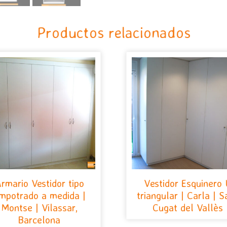
Productos relacionados
rmario Vestidor tipo
Vestidor Esquinero
mpotrado a medida |
triangular | Carla | S
Montse | Vilassar,
Cugat del Vallès
Barcelona