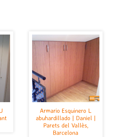
 U
Armario Esquinero L
ant
abuhardillado | Daniel |
Parets del Vallès,
Barcelona