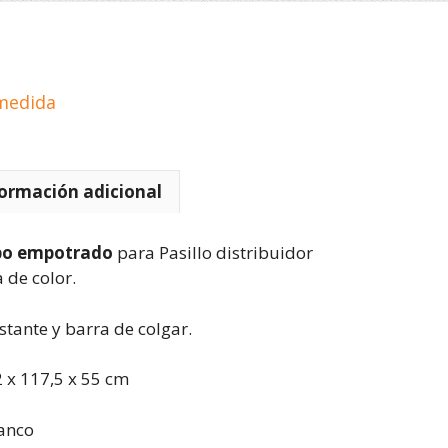
medida
ormación adicional
po empotrado
para Pasillo distribuidor
 de color.
stante y barra de colgar.
 x 117,5 x 55 cm
anco